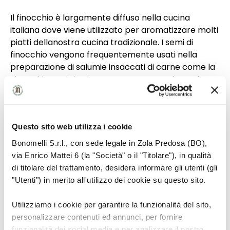
Il finocchio è largamente diffuso nella cucina
italiana dove viene utilizzato per aromatizzare molti
piatti dellanostra cucina tradizionale. I semi di
finocchio vengono frequentemente usati nella
preparazione di salumie insaccati di carne come la
Finocchiona, tipico insaccato toscano a base di
carne di maiale di cui i semidi finocchio sono uno
degli ingredienti principali. I semi di finocchio
vengono ampiamente usati anche inpanetteria e
Questo sito web utilizza i cookie
pasticceria per aromatizzare ciambelle e focacce,
torte salate, taralli dolci e salati, biscotti, e altridolci
Bonomelli S.r.l., con sede legale in Zola Predosa (BO),
da forno. Infine l’utilizzo dei semi di finocchio è
via Enrico Mattei 6 (la "Società" o il "Titolare"), in qualità
frequente anche nelle bevande come thè, tisane,
di titolare del trattamento, desidera informare gli utenti (gli
vini eliquori. Anche al di fuori dei confini nazionali, i
"Utenti") in merito all'utilizzo dei cookie su questo sito.
semi di finocchio sono largamente usati nelle
cucine di tuttoil mondo. In Provenza per esempio si
Utilizziamo i cookie per garantire la funzionalità del sito,
mettono nel “court-bouillon”, un gradevole brodo
personalizzare contenuti ed annunci, per fornire
nel quale rilasciano illoro aroma caratteristico. In
funzionalità dei social media e per analizzare il nostro