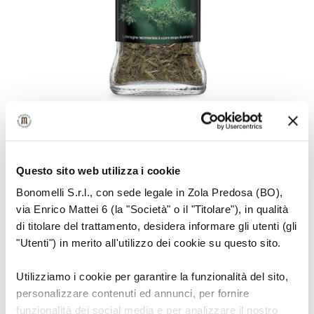
Questo sito web utilizza i cookie
INFORMAZIONI SULLA MATERIA PRIMA
Bonomelli S.r.l., con sede legale in Zola Predosa (BO),
via Enrico Mattei 6 (la "Società" o il "Titolare"), in qualità
Erba aromatica mediterranea, ramificata che può
di titolare del trattamento, desidera informare gli utenti (gli
arrivare fino ai 40 cm di altezza con piccole foglie.
"Utenti") in merito all'utilizzo dei cookie su questo sito.
Utilizziamo i cookie per garantire la funzionalità del sito,
personalizzare contenuti ed annunci, per fornire
MODO D'USO
funzionalità dei social media e per analizzare il nostro