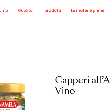
iamo
Qualità
I prodotti
Le materie prime
Capperi all’
Vino