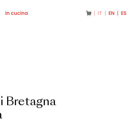
In cucina
IT
EN
ES
di Bretagna
a