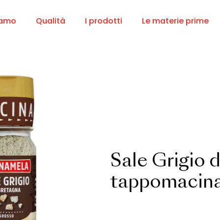
iamo
Qualità
I prodotti
Le materie prime
Sale Grigio 
tappomacin