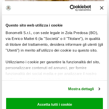
Questo sito web utilizza i cookie
Bonomelli S.r.l., con sede legale in Zola Predosa (BO),
5
via Enrico Mattei 6 (la "Società" o il "Titolare"), in qualità
di titolare del trattamento, desidera informare gli utenti (gli
"Utenti") in merito all'utilizzo dei cookie su questo sito.
Utilizziamo i cookie per garantire la funzionalità del sito,
Chiudere il
sacchetto forno CUKI
con
personalizzare contenuti ed annunci, per fornire
l’apposito legaccio.
funzionalità dei social media e per analizzare il nostro
traffico. Condividiamo inoltre informazioni sul modo in cui
utilizza il nostro sito con i nostri partner che si occupano
Mostra dettagli
di analisi dei dati web, pubblicità e social media, i quali
potrebbero combinarle con altre informazioni che ha
fornito loro o che hanno raccolto dal suo utilizzo dei loro
Accetta tutti i cookie
servizi. Per maggiori informazioni circa l’utilizzo dei