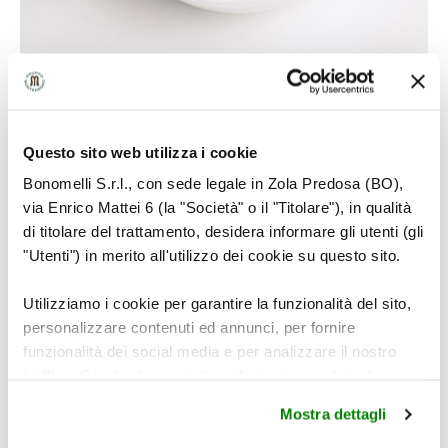
4
Questo sito web utilizza i cookie
Bonomelli S.r.l., con sede legale in Zola Predosa (BO),
via Enrico Mattei 6 (la "Società" o il "Titolare"), in qualità
Sbattere la ricotta con lo zucchero a velo e
di titolare del trattamento, desidera informare gli utenti (gli
aromatizzare con il succo degli agrumi e la cannella
"Utenti") in merito all'utilizzo dei cookie su questo sito.
macinata CANNAMELA.
Utilizziamo i cookie per garantire la funzionalità del sito,
personalizzare contenuti ed annunci, per fornire
funzionalità dei social media e per analizzare il nostro
traffico. Condividiamo inoltre informazioni sul modo in cui
utilizza il nostro sito con i nostri partner che si occupano
Mostra dettagli
di analisi dei dati web, pubblicità e social media, i quali
potrebbero combinarle con altre informazioni che ha