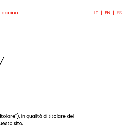
a cocina
IT
EN
ES
y
tolare"), in qualità di titolare del
questo sito.