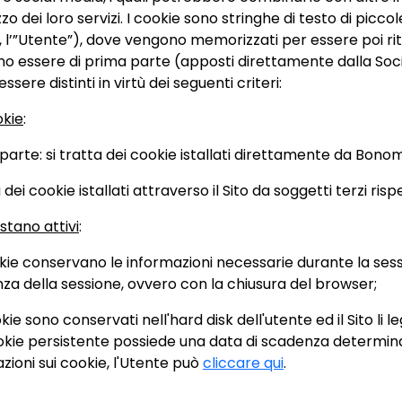
o dei loro servizi. I cookie sono stringhe di testo di piccole
o, l’”Utente”), dove vengono memorizzati per essere poi rit
ono essere di prima parte (apposti direttamente dalla Socie
ssere distinti in virtù dei seguenti criteri:
okie
:
parte: si tratta dei cookie istallati direttamente da Bonomel
a dei cookie istallati attraverso il Sito da soggetti terzi risp
stano attivi
:
ookie conservano le informazioni necessarie durante la se
za della sessione, ovvero con la chiusura del browser;
okie sono conservati nell'hard disk dell'utente ed il Sito li 
ookie persistente possiede una data di scadenza determin
zioni sui cookie, l'Utente può
cliccare qui
.