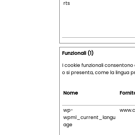
rts
Funzionali (1)
I cookie funzionali consentono a
o si presenta, come la lingua pr
Nome
Fornit
wp-
www.c
wpml_current_langu
age