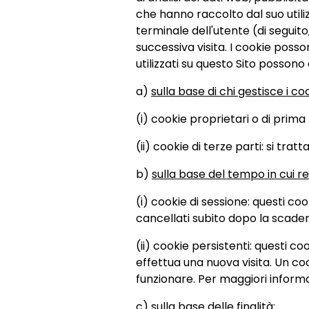
che hanno raccolto dal suo utilizz
terminale dell'utente (di seguit
successiva visita. I cookie poss
utilizzati su questo Sito possono e
a)
sulla base di chi gestisce i co
(i) cookie proprietari o di prima 
(ii) cookie di terze parti: si tratt
b)
sulla base del tempo in cui re
(i) cookie di sessione: questi c
cancellati subito dopo la scaden
(ii) cookie persistenti: questi co
effettua una nuova visita. Un c
funzionare. Per maggiori informa
c)
sulla base delle finalità
: