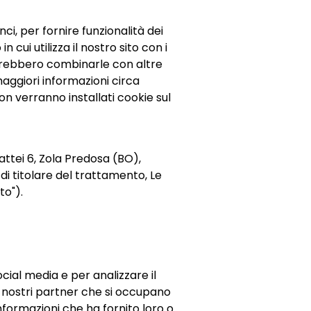
ci, per fornire funzionalità dei
 cui utilizza il nostro sito con i
potrebbero combinarle con altre
maggiori informazioni circa
non verranno installati cookie sul
 Mattei 6, Zola Predosa (BO),
i titolare del trattamento, Le
ito").
cial media e per analizzare il
n i nostri partner che si occupano
informazioni che ha fornito loro o