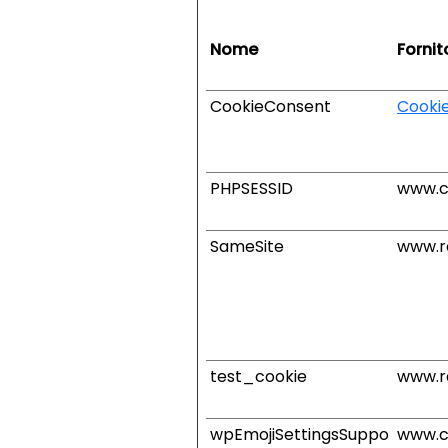
Nome
Fornit
CookieConsent
Cooki
PHPSESSID
www.c
SameSite
www.rd
test_cookie
www.rd
wpEmojiSettingsSuppo
www.c