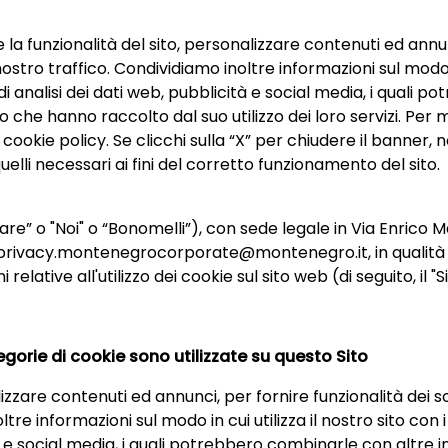
e la funzionalità del sito, personalizzare contenuti ed annun
ostro traffico. Condividiamo inoltre informazioni sul modo in
i analisi dei dati web, pubblicità e social media, i quali 
o che hanno raccolto dal suo utilizzo dei loro servizi. Per 
a cookie policy. Se clicchi sulla “X” per chiudere il banner, 
uelli necessari ai fini del corretto funzionamento del sito.
itolare” o "Noi" o “Bonomelli”), con sede legale in Via Enrico
l privacy.montenegrocorporate@montenegro.it, in qualità d
 relative all'utilizzo dei cookie sul sito web (di seguito, il "S
gorie di cookie sono utilizzate su questo Sito
izzare contenuti ed annunci, per fornire funzionalità dei so
ltre informazioni sul modo in cui utilizza il nostro sito co
tà e social media, i quali potrebbero combinarle con altre 