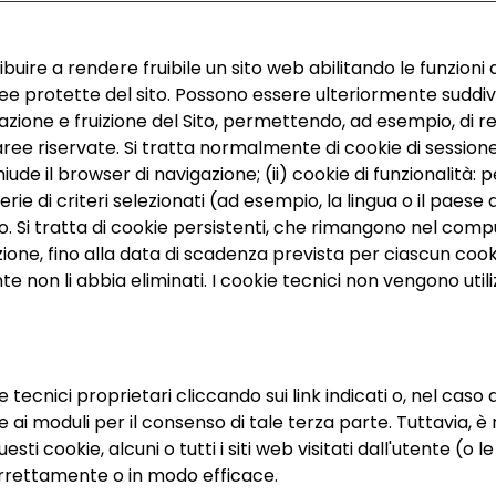
ibuire a rendere fruibile un sito web abilitando le funzion
ee protette del sito. Possono essere ulteriormente suddivisi
zione e fruizione del Sito, permettendo, ad esempio, di re
ree riservate. Si tratta normalmente di cookie di session
e il browser di navigazione; (ii) cookie di funzionalità: 
rie di criteri selezionati (ad esempio, la lingua o il paese 
Sito. Si tratta di cookie persistenti, che rimangono nel co
zione, fino alla data di scadenza prevista per ciascun coo
te non li abbia eliminati. I cookie tecnici non vengono utili
 tecnici proprietari cliccando sui link indicati o, nel caso 
 ai moduli per il consenso di tale terza parte. Tuttavia, 
i cookie, alcuni o tutti i siti web visitati dall'utente (o le
rrettamente o in modo efficace.