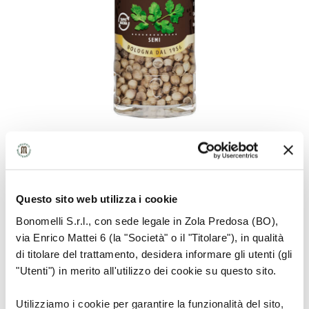
Questo sito web utilizza i cookie
INFORMAZIONI SULLA MATERIA PRIMA
Bonomelli S.r.l., con sede legale in Zola Predosa (BO),
via Enrico Mattei 6 (la "Società" o il "Titolare"), in qualità
Pianta con ombrelle di fiori bianco-rosati, che
di titolare del trattamento, desidera informare gli utenti (gli
terminano con frutti giallastri delle dimensioni di
"Utenti") in merito all'utilizzo dei cookie su questo sito.
piccoli grani.
Utilizziamo i cookie per garantire la funzionalità del sito,