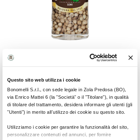
Questo sito web utilizza i cookie
RAW MATERIAL INFORMATION
Bonomelli S.r.l., con sede legale in Zola Predosa (BO),
via Enrico Mattei 6 (la "Società" o il "Titolare"), in qualità
Plant with white-pink flower umbrellas which
di titolare del trattamento, desidera informare gli utenti (gli
terminate with yellowish fruits the size of small
"Utenti") in merito all'utilizzo dei cookie su questo sito.
grains
Utilizziamo i cookie per garantire la funzionalità del sito,
personalizzare contenuti ed annunci, per fornire
HOW TO USE