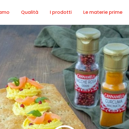
iamo
Qualità
I prodotti
Le materie prime