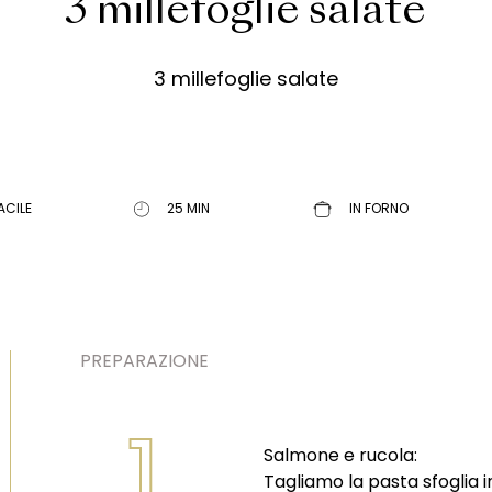
3 millefoglie salate
3 millefoglie salate
ACILE
25 MIN
IN FORNO
PREPARAZIONE
1
Salmone e rucola:
Tagliamo la pasta sfoglia i