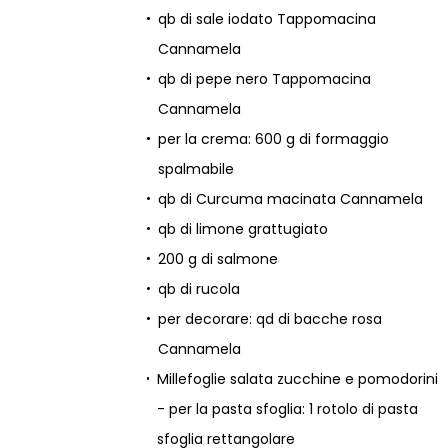
qb di sale iodato Tappomacina
Cannamela
qb di pepe nero Tappomacina
Cannamela
per la crema: 600 g di formaggio
spalmabile
qb di Curcuma macinata Cannamela
qb di limone grattugiato
200 g di salmone
qb di rucola
per decorare: qd di bacche rosa
Cannamela
Millefoglie salata zucchine e pomodorini
- per la pasta sfoglia: 1 rotolo di pasta
sfoglia rettangolare