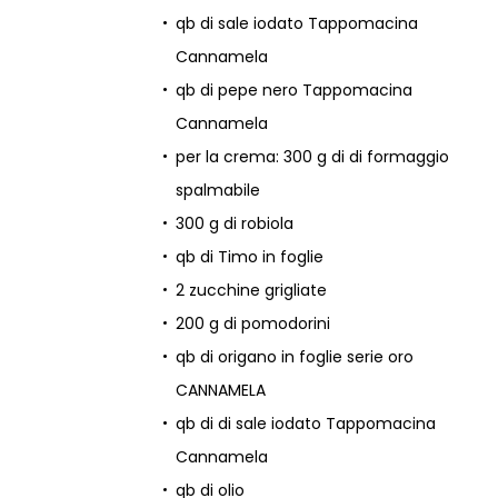
qb di sale iodato Tappomacina
Cannamela
qb di pepe nero Tappomacina
Cannamela
per la crema: 300 g di di formaggio
spalmabile
300 g di robiola
qb di Timo in foglie
2 zucchine grigliate
200 g di pomodorini
qb di origano in foglie serie oro
CANNAMELA
qb di di sale iodato Tappomacina
Cannamela
qb di olio