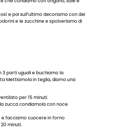
iate che condiamo con origano, sale e
osì e poi sull’ultimo decoriamo con dei
odorini e le zucchine e spolveriamo di
n 3 parti uguali e buchiamo la
ta Mettiamola in teglia, diamo una
.
entilato per 15 minuti.
i la zucca condiamola con noce
a e facciamo cuocere in forno
 20 minuti.