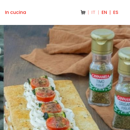
In cucina
IT
EN
ES