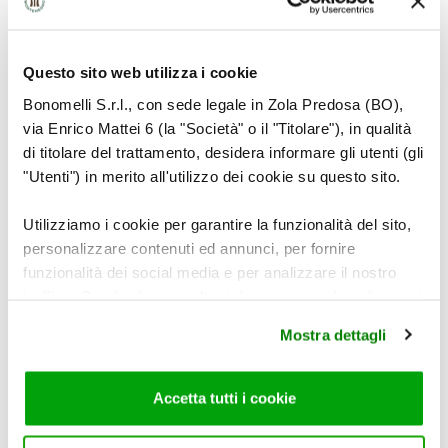
Questo sito web utilizza i cookie
Bonomelli S.r.l., con sede legale in Zola Predosa (BO),
via Enrico Mattei 6 (la "Società" o il "Titolare"), in qualità
6
di titolare del trattamento, desidera informare gli utenti (gli
"Utenti") in merito all'utilizzo dei cookie su questo sito.
Utilizziamo i cookie per garantire la funzionalità del sito,
personalizzare contenuti ed annunci, per fornire
Adagiare la coda di rospo in una teglia, poi
funzionalità dei social media e per analizzare il nostro
pennellarla con l’olio, cospargerla con sale e
traffico. Condividiamo inoltre informazioni sul modo in cui
prezzemolo in foglie CANNAMELA
.
utilizza il nostro sito con i nostri partner che si occupano
Mostra dettagli
di analisi dei dati web, pubblicità e social media, i quali
potrebbero combinarle con altre informazioni che ha
fornito loro o che hanno raccolto dal suo utilizzo dei loro
Accetta tutti i cookie
servizi. Per maggiori informazioni circa l’utilizzo dei
cookie consultare la cookie policy. Se clicchi sulla “X” per