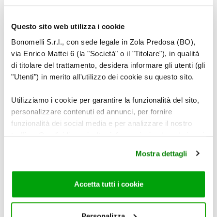
Questo sito web utilizza i cookie
Bonomelli S.r.l., con sede legale in Zola Predosa (BO),
via Enrico Mattei 6 (la "Società" o il "Titolare"), in qualità
di titolare del trattamento, desidera informare gli utenti (gli
"Utenti") in merito all'utilizzo dei cookie su questo sito.
Utilizziamo i cookie per garantire la funzionalità del sito,
personalizzare contenuti ed annunci, per fornire
funzionalità dei social media e per analizzare il nostro
5
traffico. Condividiamo inoltre informazioni sul modo in cui
utilizza il nostro sito con i nostri partner che si occupano
Mostra dettagli
di analisi dei dati web, pubblicità e social media, i quali
potrebbero combinarle con altre informazioni che ha
fornito loro o che hanno raccolto dal suo utilizzo dei loro
Aggiungete il gorgonzola a cubetti e lasciate
Accetta tutti i cookie
servizi. Per maggiori informazioni circa l’utilizzo dei
sciogliere a fuoco basso per qualche minuto.
cookie consultare la cookie policy. Se clicchi sulla “X” per
chiudere il banner, non verranno installati cookie sul tuo
Personalizza