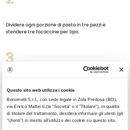
Dividere ogni porzione di pasta in tre pezzi e
stendere tre focaccine per tipo.
3
Scaldare e ungere leggermente una padella
Questo sito web utilizza i cookie
antiaderente, adagiare una focaccina e
cuocerla incorperchiata. Proseguire nella
Bonomelli S.r.l., con sede legale in Zola Predosa (BO),
cottura di tutte le focaccine.
via Enrico Mattei 6 (la "Società" o il "Titolare"), in qualità
di titolare del trattamento, desidera informare gli utenti (gli
"Utenti") in merito all'utilizzo dei cookie su questo sito.