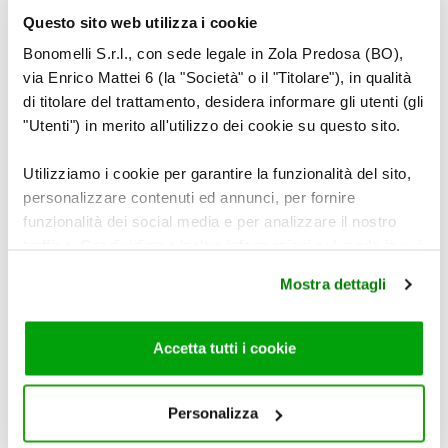
Questo sito web utilizza i cookie
Bonomelli S.r.l., con sede legale in Zola Predosa (BO),
via Enrico Mattei 6 (la "Società" o il "Titolare"), in qualità
di titolare del trattamento, desidera informare gli utenti (gli
"Utenti") in merito all'utilizzo dei cookie su questo sito.
4
Utilizziamo i cookie per garantire la funzionalità del sito,
personalizzare contenuti ed annunci, per fornire
funzionalità dei social media e per analizzare il nostro
traffico. Condividiamo inoltre informazioni sul modo in cui
utilizza il nostro sito con i nostri partner che si occupano
Quando l’acqua spicca il bollore, versare le
Mostra dettagli
di analisi dei dati web, pubblicità e social media, i quali
orecchiette e lessarle al dente.
potrebbero combinarle con altre informazioni che ha
Scolarle e passarle in padella con il sugo di
fornito loro o che hanno raccolto dal suo utilizzo dei loro
Accetta tutti i cookie
broccoli.
servizi. Per maggiori informazioni circa l’utilizzo dei
cookie consultare la cookie policy. Se clicchi sulla “X” per
chiudere il banner, non verranno installati cookie sul tuo
Personalizza
dispositivo ad eccezione di quelli necessari ai fini del