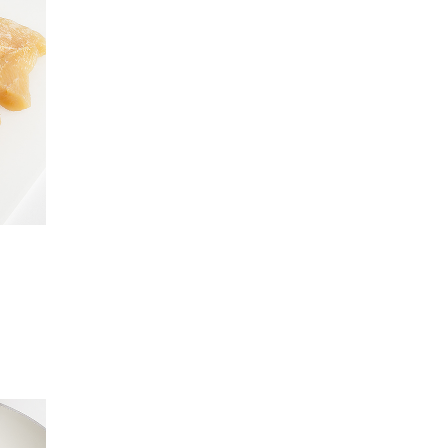
linea
Scopri la linea