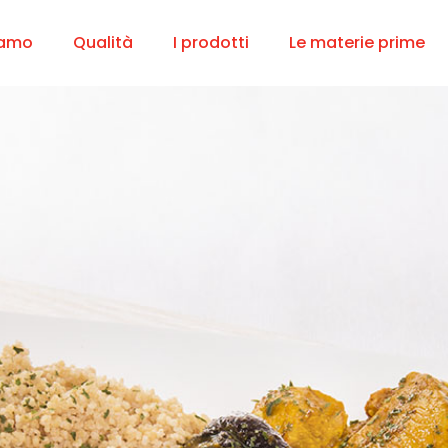
iamo
Qualità
I prodotti
Le materie prime