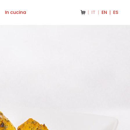
In cucina
IT
EN
ES