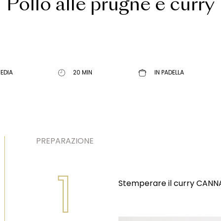
Pollo alle prugne e curry
EDIA
20 MIN
IN PADELLA
PREPARAZIONE
1
Stemperare il curry CANN