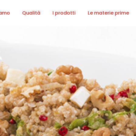
iamo
Qualità
I prodotti
Le materie prime