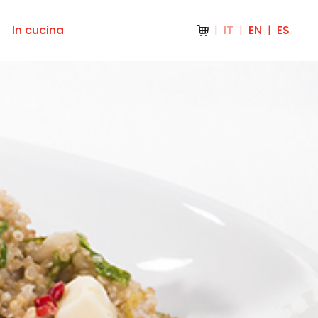
In cucina
IT
EN
ES