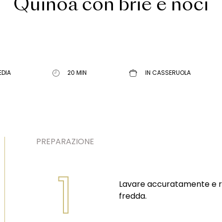
Quinoa con brie e noci
EDIA
20 MIN
IN CASSERUOLA
PREPARAZIONE
1
Lavare accuratamente e r
fredda.