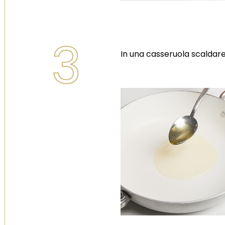
3
In una casseruola scaldare l
Scopri la linea