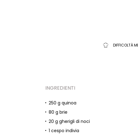
DIFFICOLTÀ M
INGREDIENTI
250 g quinoa
80 g brie
20 g gherigli di noci
1 cespo indivia