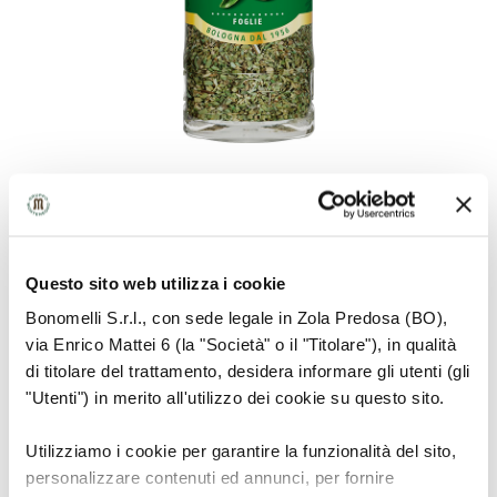
Questo sito web utilizza i cookie
RAW MATERIAL INFORMATION
Bonomelli S.r.l., con sede legale in Zola Predosa (BO),
via Enrico Mattei 6 (la "Società" o il "Titolare"), in qualità
It is a perennial shrub with a straight and
di titolare del trattamento, desidera informare gli utenti (gli
quadrangular trunk and oval and lance-shaped
"Utenti") in merito all'utilizzo dei cookie su questo sito.
leaves rich in active properties and ingredients
Utilizziamo i cookie per garantire la funzionalità del sito,
personalizzare contenuti ed annunci, per fornire
HOW TO USE