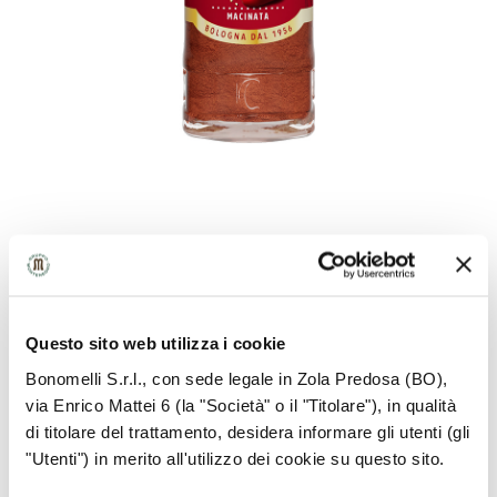
RAW MATERIAL INFORMATION
Questo sito web utilizza i cookie
Powder obtained from a variety of peppers
originally from Central America, dried and ground
Bonomelli S.r.l., con sede legale in Zola Predosa (BO),
via Enrico Mattei 6 (la "Società" o il "Titolare"), in qualità
di titolare del trattamento, desidera informare gli utenti (gli
"Utenti") in merito all'utilizzo dei cookie su questo sito.
HOW TO USE