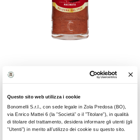
RAW MATERIAL INFORMATION
Questo sito web utilizza i cookie
Powder obtained from a variety of peppers
originally from Central America, dried and ground
Bonomelli S.r.l., con sede legale in Zola Predosa (BO),
via Enrico Mattei 6 (la "Società" o il "Titolare"), in qualità
di titolare del trattamento, desidera informare gli utenti (gli
"Utenti") in merito all'utilizzo dei cookie su questo sito.
HOW TO USE