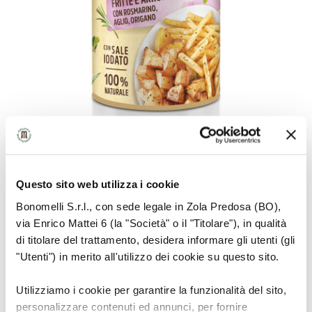
Questo sito web utilizza i cookie
Bonomelli S.r.l., con sede legale in Zola Predosa (BO),
INGREDIENTS
via Enrico Mattei 6 (la "Società" o il "Titolare"), in qualità
di titolare del trattamento, desidera informare gli utenti (gli
Iodized salt 80%, Rosemary 13.9%, Garlic, Oregano,
"Utenti") in merito all'utilizzo dei cookie su questo sito.
White pepper 0.8%
Utilizziamo i cookie per garantire la funzionalità del sito,
personalizzare contenuti ed annunci, per fornire