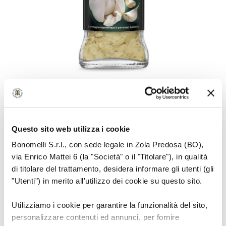
Questo sito web utilizza i cookie
RAW MATERIAL INFORMATION
Bonomelli S.r.l., con sede legale in Zola Predosa (BO),
via Enrico Mattei 6 (la "Società" o il "Titolare"), in qualità
Bulbous plant with beneficial properties and a
di titolare del trattamento, desidera informare gli utenti (gli
strong and decisive taste much appreciated in
"Utenti") in merito all'utilizzo dei cookie su questo sito.
Mediterranean cuisine
Utilizziamo i cookie per garantire la funzionalità del sito,
personalizzare contenuti ed annunci, per fornire
HOW TO USE