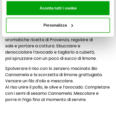
potrebbero combinarle con altre informazioni che ha
fornito loro o che hanno raccolto dal suo utilizzo dei loro
Riso Basmati allo zenzero: inumidire in acqua lo
Accetta tutti i cookie
servizi. Per maggiori informazioni circa l’utilizzo dei
zenzero lio Cannamela. In una padella versare
cookie consultare la cookie policy. Se clicchi sulla “X” per
un filo d’olio, scaldarlo, poi unire il pollo.
chiudere il banner, non verranno installati cookie sul tuo
Personalizza
Rosolare e versare l’acqua con zenzero bio
dispositivo ad eccezione di quelli necessari ai fini del
Cannamela. Aromatizzare con le erbe
corretto funzionamento del sito.
aromatiche ricetta di Provenza, regolare di
sale e portare a cottura. Sbucciare e
denocciolare l’avocado e tagliarlo a cubetti,
poi spruzzare con un poco di succo di limone.
Spolverare il riso con lo zenzero macinato Bio
Cannamela e la scorzetta di limone grattugiata.
Versare un filo d’olio e mescolare.
Al riso unire il pollo, le olive e l’avocado. Completare
con i semi di sesamo Cannamela. Mescolare e
porre in frigo fino al momento di servire.