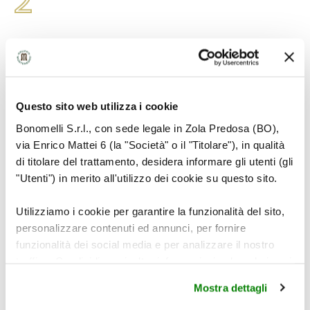
2
Riso rosso alla menta: in una ciotola porre la
menta Cannamela, versare l’olio, il sale e
mescolare.
Questo sito web utilizza i cookie
Tritare grossolanamente i pistacchi.
Bonomelli S.r.l., con sede legale in Zola Predosa (BO),
Al riso aggiungere i semi di sesamo Cannamela, la
via Enrico Mattei 6 (la "Società" o il "Titolare"), in qualità
feta a cubetti, le bacche di goji e i pistacchi. Condire
di titolare del trattamento, desidera informare gli utenti (gli
il riso con l’olio aromatico e completare con i
"Utenti") in merito all'utilizzo dei cookie su questo sito.
germogli. Mescolare e porre in frigo fino al
momento di servire.
Utilizziamo i cookie per garantire la funzionalità del sito,
personalizzare contenuti ed annunci, per fornire
funzionalità dei social media e per analizzare il nostro
3
traffico. Condividiamo inoltre informazioni sul modo in cui
utilizza il nostro sito con i nostri partner che si occupano
Mostra dettagli
di analisi dei dati web, pubblicità e social media, i quali