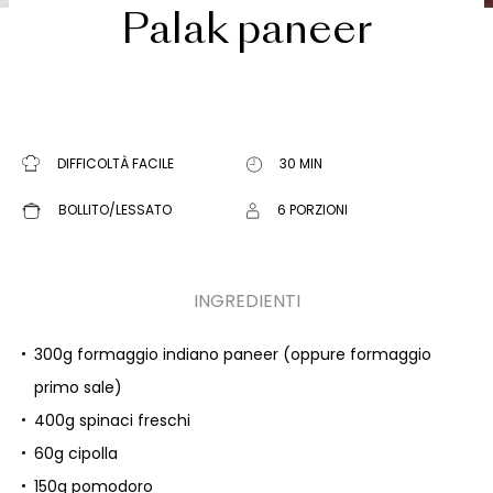
Palak paneer
DIFFICOLTÀ FACILE
30 MIN
BOLLITO/LESSATO
6 PORZIONI
INGREDIENTI
300g formaggio indiano paneer (oppure formaggio
primo sale)
400g spinaci freschi
60g cipolla
150g pomodoro