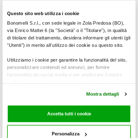
6
Questo sito web utilizza i cookie
Bonomelli S.r.l., con sede legale in Zola Predosa (BO),
via Enrico Mattei 6 (la "Società" o il "Titolare"), in qualità
di titolare del trattamento, desidera informare gli utenti (gli
Unire gli spinaci, aggiungere un poco di acqua e
"Utenti") in merito all'utilizzo dei cookie su questo sito.
portare a bollore.
Utilizziamo i cookie per garantire la funzionalità del sito,
personalizzare contenuti ed annunci, per fornire
funzionalità dei social media e per analizzare il nostro
traffico. Condividiamo inoltre informazioni sul modo in cui
utilizza il nostro sito con i nostri partner che si occupano
Mostra dettagli
di analisi dei dati web, pubblicità e social media, i quali
potrebbero combinarle con altre informazioni che ha
fornito loro o che hanno raccolto dal suo utilizzo dei loro
Accetta tutti i cookie
servizi. Per maggiori informazioni circa l’utilizzo dei
cookie consultare la cookie policy. Se clicchi sulla “X” per
chiudere il banner, non verranno installati cookie sul tuo
Personalizza