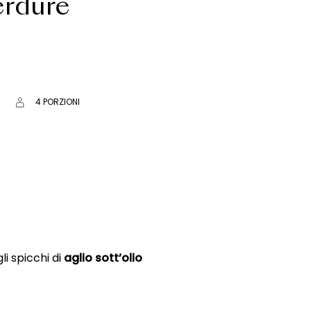
erdure
4 PORZIONI
li spicchi di
aglio sott’olio