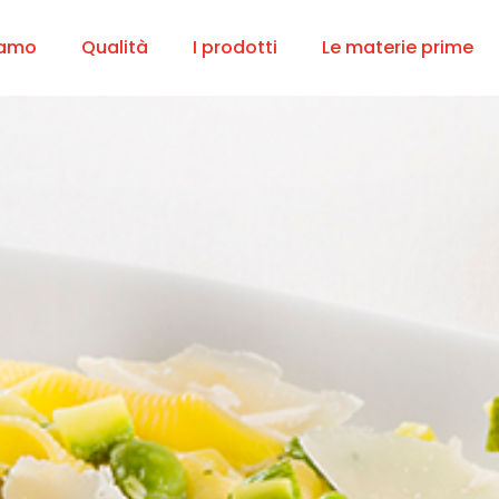
iamo
Qualità
I prodotti
Le materie prime