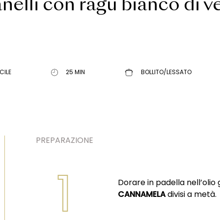
nelli con ragù bianco di v
CILE
25 MIN
BOLLITO/LESSATO
PREPARAZIONE
1
Dorare in padella nell’olio g
CANNAMELA
divisi a metà.