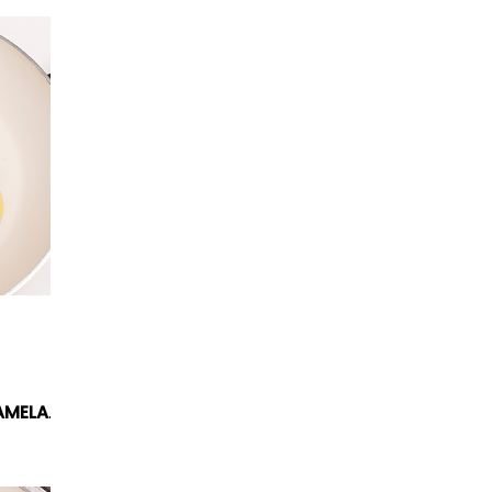
AMELA
.