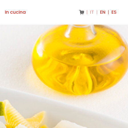
In cucina
IT
EN
ES