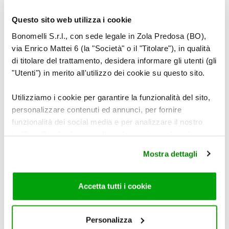
4
Questo sito web utilizza i cookie
Bonomelli S.r.l., con sede legale in Zola Predosa (BO),
via Enrico Mattei 6 (la "Società" o il "Titolare"), in qualità
Aprire il
sacchetto forno CUKI
, inserire la
di titolare del trattamento, desidera informare gli utenti (gli
farina, agitarlo per farla aderire alle pareti ed
"Utenti") in merito all'utilizzo dei cookie su questo sito.
eliminarne l’eccesso.
Utilizziamo i cookie per garantire la funzionalità del sito,
personalizzare contenuti ed annunci, per fornire
5
funzionalità dei social media e per analizzare il nostro
traffico. Condividiamo inoltre informazioni sul modo in cui
utilizza il nostro sito con i nostri partner che si occupano
Mostra dettagli
di analisi dei dati web, pubblicità e social media, i quali
potrebbero combinarle con altre informazioni che ha
Aggiungere le patate con tutto il condimento
fornito loro o che hanno raccolto dal suo utilizzo dei loro
Accetta tutti i cookie
e chiudere con l’apposito legaccio.
servizi. Per maggiori informazioni circa l’utilizzo dei
cookie consultare la cookie policy. Se clicchi sulla “X” per
chiudere il banner, non verranno installati cookie sul tuo
Personalizza