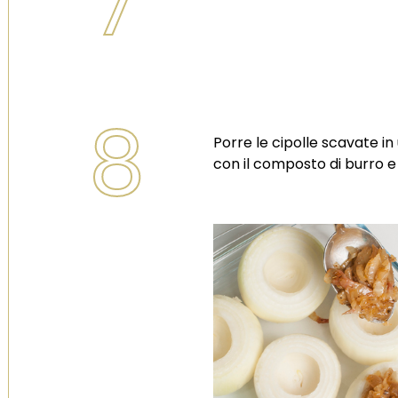
7
8
Porre le cipolle scavate in 
con il composto di burro 