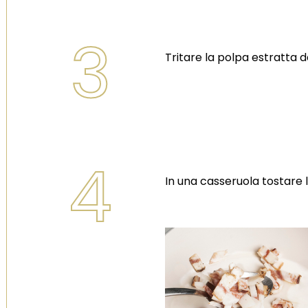
3
Tritare la polpa estratta da
4
In una casseruola tostare 