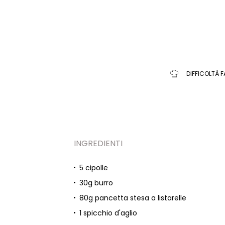
DIFFICOLTÀ F
INGREDIENTI
5 cipolle
30g burro
80g pancetta stesa a listarelle
1 spicchio d'aglio