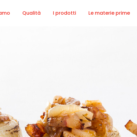
iamo
Qualità
I prodotti
Le materie prime