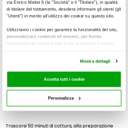
via Enrico Mattei 6 (la "Società" o il "Titolare"), in qualità
di titolare del trattamento, desidera informare gli utenti (gli
"Utenti") in merito all'utilizzo dei cookie su questo sito.
Utilizziamo i cookie per garantire la funzionalità del sito,
6
personalizzare contenuti ed annunci, per fornire
funzionalità dei social media e per analizzare il nostro
traffico. Condividiamo inoltre informazioni sul modo in cui
utilizza il nostro sito con i nostri partner che si occupano
Mostra dettagli
di analisi dei dati web, pubblicità e social media, i quali
Cuocete per 80 minuti circa, aggiungendo altro
potrebbero combinarle con altre informazioni che ha
brodo se necessario.
fornito loro o che hanno raccolto dal suo utilizzo dei loro
Accetta tutti i cookie
servizi. Per maggiori informazioni circa l’utilizzo dei
cookie consultare la cookie policy. Se clicchi sulla “X” per
7
chiudere il banner, non verranno installati cookie sul tuo
Personalizza
dispositivo ad eccezione di quelli necessari ai fini del
corretto funzionamento del sito.
Trascorsi 50 minuti di cottura, alla preparazione