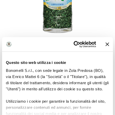
Questo sito web utilizza i cookie
RAW MATERIAL INFORMATION
Bonomelli S.r.l., con sede legale in Zola Predosa (BO),
via Enrico Mattei 6 (la "Società" o il "Titolare"), in qualità
Herbaceous plant with a very sturdy root and long
di titolare del trattamento, desidera informare gli utenti (gli
curly or flat leaves depending on the variety
"Utenti") in merito all'utilizzo dei cookie su questo sito.
Utilizziamo i cookie per garantire la funzionalità del sito,
personalizzare contenuti ed annunci, per fornire
HOW TO USE
funzionalità dei social media e per analizzare il nostro