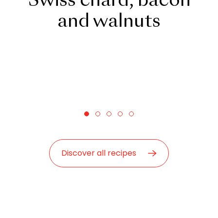
Swiss chard, bacon
and walnuts
Discover all recipes