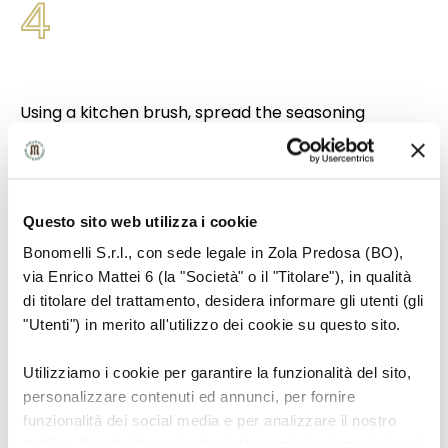
4
Using a kitchen brush, spread the seasoning
evenly over the leaves.
5
Questo sito web utilizza i cookie
Bonomelli S.r.l., con sede legale in Zola Predosa (BO),
via Enrico Mattei 6 (la "Società" o il "Titolare"), in qualità
di titolare del trattamento, desidera informare gli utenti (gli
Cook in a preheated oven at 160°C for about
"Utenti") in merito all'utilizzo dei cookie su questo sito.
10 minutes, turning the leaves halfway through
the cooking time, until they are crisp and
Utilizziamo i cookie per garantire la funzionalità del sito,
golden brown, but still green.
personalizzare contenuti ed annunci, per fornire
funzionalità dei social media e per analizzare il nostro
traffico. Condividiamo inoltre informazioni sul modo in cui