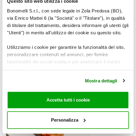
Sfornare le fette di pane e trasferirle su un piatto.
Questo sito web utilizza i cookie
Bonomelli S.r.l., con sede legale in Zola Predosa (BO),
via Enrico Mattei 6 (la "Società" o il "Titolare"), in qualità
di titolare del trattamento, desidera informare gli utenti (gli
"Utenti") in merito all'utilizzo dei cookie su questo sito.
Utilizziamo i cookie per garantire la funzionalità del sito,
personalizzare contenuti ed annunci, per fornire
funzionalità dei social media e per analizzare il nostro
traffico. Condividiamo inoltre informazioni sul modo in cui
utilizza il nostro sito con i nostri partner che si occupano
Mostra dettagli
di analisi dei dati web, pubblicità e social media, i quali
potrebbero combinarle con altre informazioni che ha
fornito loro o che hanno raccolto dal suo utilizzo dei loro
Accetta tutti i cookie
servizi. Per maggiori informazioni circa l’utilizzo dei
cookie consultare la cookie policy. Se clicchi sulla “X” per
chiudere il banner, non verranno installati cookie sul tuo
Personalizza
dispositivo ad eccezione di quelli necessari ai fini del
corretto funzionamento del sito.