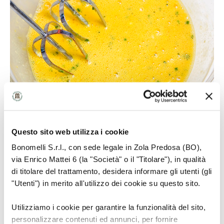
Questo sito web utilizza i cookie
Bonomelli S.r.l., con sede legale in Zola Predosa (BO),
5
via Enrico Mattei 6 (la "Società" o il "Titolare"), in qualità
di titolare del trattamento, desidera informare gli utenti (gli
"Utenti") in merito all'utilizzo dei cookie su questo sito.
Utilizziamo i cookie per garantire la funzionalità del sito,
Ungere una padella con poco olio, versare una
personalizzare contenuti ed annunci, per fornire