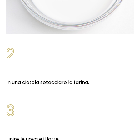
2
In una ciotola setacciare la farina.
3
Unire le uova e il latte.