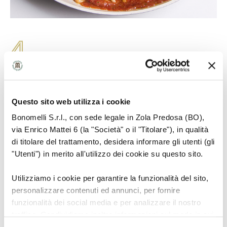
4
Salare e cuocere per circa 4 minuti.
Questo sito web utilizza i cookie
Bonomelli S.r.l., con sede legale in Zola Predosa (BO),
via Enrico Mattei 6 (la "Società" o il "Titolare"), in qualità
di titolare del trattamento, desidera informare gli utenti (gli
"Utenti") in merito all'utilizzo dei cookie su questo sito.
Utilizziamo i cookie per garantire la funzionalità del sito,
personalizzare contenuti ed annunci, per fornire
funzionalità dei social media e per analizzare il nostro
traffico. Condividiamo inoltre informazioni sul modo in cui
utilizza il nostro sito con i nostri partner che si occupano