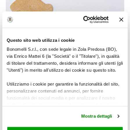
5
Questo sito web utilizza i cookie
Bonomelli S.r.l., con sede legale in Zola Predosa (BO),
via Enrico Mattei 6 (la "Società" o il "Titolare"), in qualità
Adagiare i biscotti sulle placche protette con
di titolare del trattamento, desidera informare gli utenti (gli
carta-forno.
"Utenti") in merito all'utilizzo dei cookie su questo sito.
Utilizziamo i cookie per garantire la funzionalità del sito,
personalizzare contenuti ed annunci, per fornire
funzionalità dei social media e per analizzare il nostro
traffico. Condividiamo inoltre informazioni sul modo in cui
utilizza il nostro sito con i nostri partner che si occupano
Mostra dettagli
di analisi dei dati web, pubblicità e social media, i quali
potrebbero combinarle con altre informazioni che ha