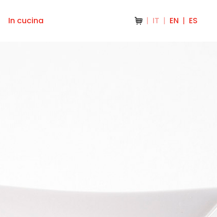
In cucina
IT
EN
ES