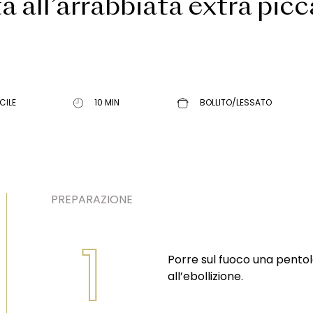
a all’arrabbiata extra pic
CILE
10 MIN
BOLLITO/LESSATO
PREPARAZIONE
1
Porre sul fuoco una pento
all’ebollizione.