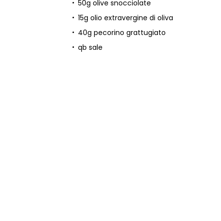
50g olive snocciolate
15g olio extravergine di oliva
40g pecorino grattugiato
qb sale