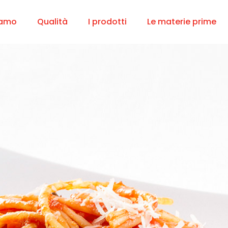
iamo
Qualità
I prodotti
Le materie prime