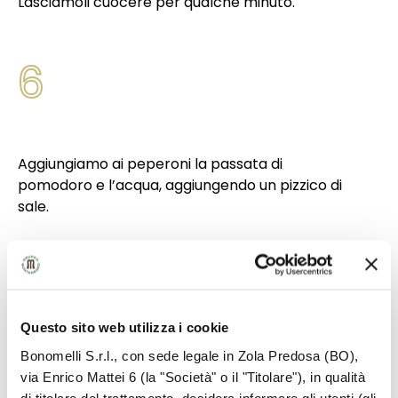
Lasciamoli cuocere per qualche minuto.
6
Aggiungiamo ai peperoni la passata di
pomodoro e l’acqua, aggiungendo un pizzico di
sale.
7
Questo sito web utilizza i cookie
Bonomelli S.r.l., con sede legale in Zola Predosa (BO),
Lasciamo cuocere per circa 10 minuti
via Enrico Mattei 6 (la "Società" o il "Titolare"), in qualità
mescolando di tanto in tanto.
di titolare del trattamento, desidera informare gli utenti (gli