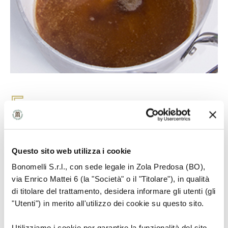
5
Questo sito web utilizza i cookie
Versare in padella i popcorn e mescolarli
bene al caramello.
Bonomelli S.r.l., con sede legale in Zola Predosa (BO),
via Enrico Mattei 6 (la "Società" o il "Titolare"), in qualità
di titolare del trattamento, desidera informare gli utenti (gli
"Utenti") in merito all'utilizzo dei cookie su questo sito.
Utilizziamo i cookie per garantire la funzionalità del sito,