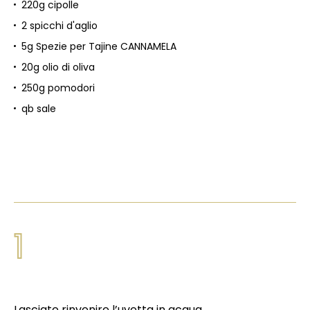
220g cipolle
2 spicchi d'aglio
5g Spezie per Tajine CANNAMELA
20g olio di oliva
250g pomodori
qb sale
1
Lasciate rinvenire l’uvetta in acqua.