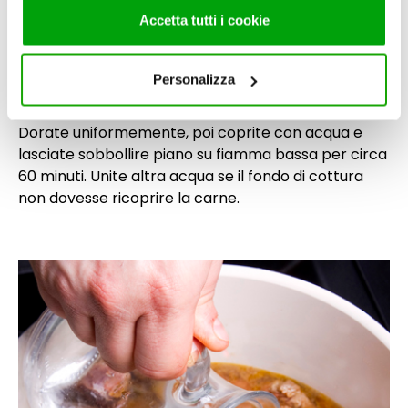
fornito loro o che hanno raccolto dal suo utilizzo dei loro
Accetta tutti i cookie
4
servizi. Per maggiori informazioni circa l’utilizzo dei
cookie consultare la cookie policy. Se clicchi sulla “X” per
chiudere il banner, non verranno installati cookie sul tuo
Personalizza
dispositivo ad eccezione di quelli necessari ai fini del
corretto funzionamento del sito.
Dorate uniformemente, poi coprite con acqua e
lasciate sobbollire piano su fiamma bassa per circa
60 minuti. Unite altra acqua se il fondo di cottura
non dovesse ricoprire la carne.