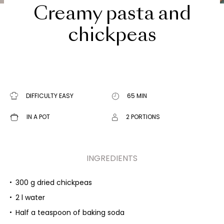
Creamy pasta and
chickpeas
DIFFICULTY EASY
65 MIN
IN A POT
2 PORTIONS
INGREDIENTS
300 g dried chickpeas
2 l water
Half a teaspoon of baking soda