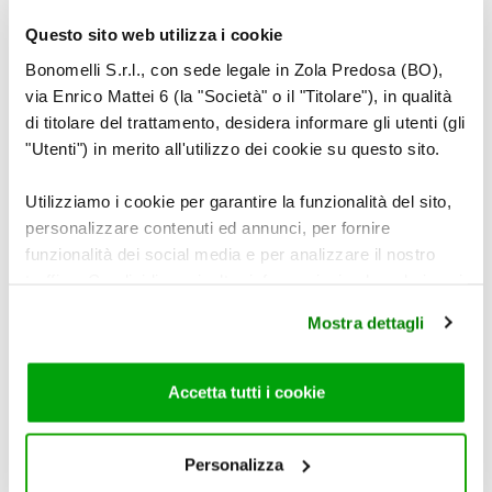
Questo sito web utilizza i cookie
Pour the cooked pasta into the chickpea pot
Bonomelli S.r.l., con sede legale in Zola Predosa (BO),
and leave to take on the flavour of the
via Enrico Mattei 6 (la "Società" o il "Titolare"), in qualità
legumes.
di titolare del trattamento, desidera informare gli utenti (gli
"Utenti") in merito all'utilizzo dei cookie su questo sito.
6
Utilizziamo i cookie per garantire la funzionalità del sito,
personalizzare contenuti ed annunci, per fornire
funzionalità dei social media e per analizzare il nostro
traffico. Condividiamo inoltre informazioni sul modo in cui
utilizza il nostro sito con i nostri partner che si occupano
Once cooked, with the heat switched off,
Mostra dettagli
di analisi dei dati web, pubblicità e social media, i quali
season with Cannamela Organic Sicilian
potrebbero combinarle con altre informazioni che ha
Rosemary and Cannamela Organic Sicilian
fornito loro o che hanno raccolto dal suo utilizzo dei loro
Sage.
Accetta tutti i cookie
servizi. Per maggiori informazioni circa l’utilizzo dei
cookie consultare la cookie policy. Se clicchi sulla “X” per
chiudere il banner, non verranno installati cookie sul tuo
Personalizza
dispositivo ad eccezione di quelli necessari ai fini del