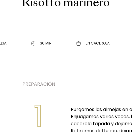
Risotto marinero
EDIA
30 MIN
EN CACEROLA
PREPARACIÓN
1
Purgamos las almejas en 
Enjuagamos varias veces,
cacerola tapada y dejamos
Retiramos del fuego, deja