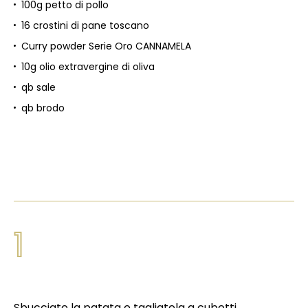
100g petto di pollo
16 crostini di pane toscano
Curry powder Serie Oro CANNAMELA
10g olio extravergine di oliva
qb sale
qb brodo
1
Sbucciate la patata e tagliatela a cubetti.