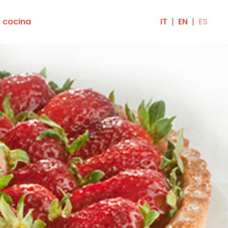
a cocina
IT
EN
ES