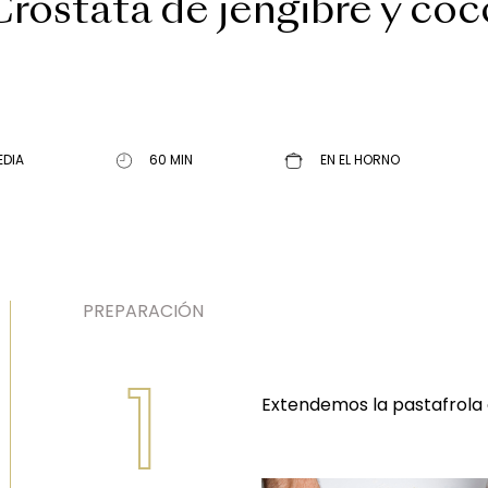
Crostata de jengibre y coc
EDIA
60 MIN
EN EL HORNO
PREPARACIÓN
1
Extendemos la pastafrola c