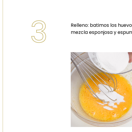
3
Relleno: batimos los huev
mezcla esponjosa y espu